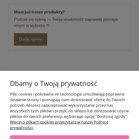
Masz już nasze produkty?
Podziel się opinią — Twoja wiadomość naprawdę pomaga
innym w wyborze 💛
Dodaj opinię
POMOC
Dbamy o Twoją prywatność
Pliki cookies i pokrewne im technologie umożliwiają poprawne
OPINIE KLIENTÓW
działanie strony i pomagają nam dostosować ofertę do Twoich
potrzeb. Możesz zaakceptować wykorzystanie przez nas
MOJE KONTO
wszystkich tych plików i przejść do sklepu lub dostosować użycie
plików do swoich preferencji, wybierając opcję "Dostosuj zgody".
Więcej o plikach cookies przeczytasz w naszej Polityce
PŁATNOŚCI I DOSTAWA
prywatności.