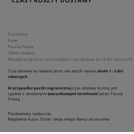
CZAS I KOSZTY DOSTAWY
Paczkomat
Kurier
Poczta Polska
Odbiór osobisty
Wysyłka za granicę ( poczta polska czas dostawy do 14 dni roboczych)
około 1 - 2 dni
Czas dostawy po nadaniu przez nas paczki wynosi
roboczych.
W przypadku paczki zagranicznej
czas dostawy liczony jest
szacunkowymi terminami
zgodnie z określonymi
przez Pocztę
Polską.
Pozdrawiamy serdecznie
Magdalena Kucia- Ochal i ekipa sklepu Nancy accessories