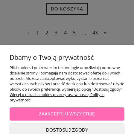
DO KOSZYKA
«
1
2
3
4
5
...
43
»
POMOC
Dbamy o Twoją prywatność
Pliki cookies i pokrewne im technologie umożliwiają poprawne
OPINIE KLIENTÓW
działanie strony i pomagają nam dostosować ofertę do Twoich
potrzeb. Możesz zaakceptować wykorzystanie przez nas
wszystkich tych plików i przejść do sklepu lub dostosować użycie
MOJE KONTO
plików do swoich preferencji, wybierając opcję "Dostosuj zgody".
Więcej o plikach cookies przeczytasz w naszej Polityce
PŁATNOŚCI I DOSTAWA
prywatności.
ZAAKCEPTUJ WSZYSTKIE
INFORMACJE
DOSTOSUJ ZGODY
O NAS