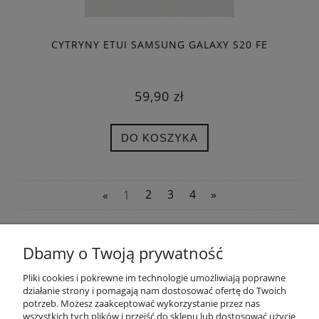
CYTRYNY ETUI SAMSUNG GALAXY S20 FE
59,90 zł
DO KOSZYKA
«
1
2
3
4
»
POMOC
Dbamy o Twoją prywatność
Pliki cookies i pokrewne im technologie umożliwiają poprawne
OPINIE KLIENTÓW
działanie strony i pomagają nam dostosować ofertę do Twoich
potrzeb. Możesz zaakceptować wykorzystanie przez nas
wszystkich tych plików i przejść do sklepu lub dostosować użycie
MOJE KONTO