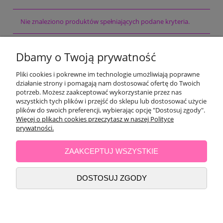
Nie znaleziono produktów spełniających podane kryteria.
POMOC
Dbamy o Twoją prywatność
Pliki cookies i pokrewne im technologie umożliwiają poprawne
OPINIE KLIENTÓW
działanie strony i pomagają nam dostosować ofertę do Twoich
potrzeb. Możesz zaakceptować wykorzystanie przez nas
MOJE KONTO
wszystkich tych plików i przejść do sklepu lub dostosować użycie
plików do swoich preferencji, wybierając opcję "Dostosuj zgody".
Więcej o plikach cookies przeczytasz w naszej Polityce
PŁATNOŚCI I DOSTAWA
prywatności.
ZAAKCEPTUJ WSZYSTKIE
INFORMACJE
DOSTOSUJ ZGODY
O NAS
POKAŻ PEŁNĄ WERSJĘ STRONY