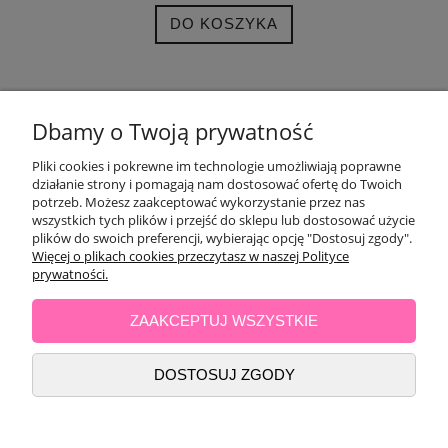
DO KOSZYKA
POMOC
Dbamy o Twoją prywatność
Pliki cookies i pokrewne im technologie umożliwiają poprawne
OPINIE KLIENTÓW
działanie strony i pomagają nam dostosować ofertę do Twoich
potrzeb. Możesz zaakceptować wykorzystanie przez nas
MOJE KONTO
wszystkich tych plików i przejść do sklepu lub dostosować użycie
plików do swoich preferencji, wybierając opcję "Dostosuj zgody".
Więcej o plikach cookies przeczytasz w naszej Polityce
PŁATNOŚCI I DOSTAWA
prywatności.
ZAAKCEPTUJ WSZYSTKIE
INFORMACJE
DOSTOSUJ ZGODY
O NAS
POKAŻ PEŁNĄ WERSJĘ STRONY