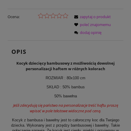
Ocena:
zapytaj o produkt
poleć znajomemu
dodaj opinię
OPIS
Kocyk dziecięcy bambusowy z możliwością dowolnej
personalizacji haftem w różnych kolorach
ROZMIAR : 80x100 cm
SKŁAD : 50% bambus
50% bawełna
Jeśli zdecydują się państwo na personalizacje treść haftu proszę
wpisać w pole tekstowe widoczne pod ceną.
Kocyk z bambusa i bawełny jest to całoroczny koc dla Twojego
dziecka. Wykonany jest z przędzy bambusowej i bawełny. Takie
połączenie sprawia, Że kocyk jest ciepły, miękki i przyjemny w