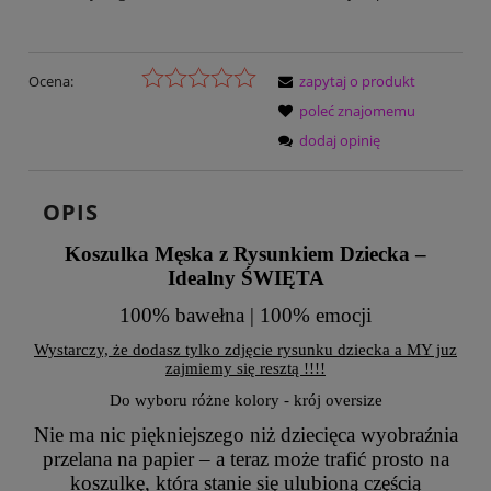
Ocena:
zapytaj o produkt
poleć znajomemu
dodaj opinię
OPIS
Koszulka Męska z Rysunkiem Dziecka –
Idealny ŚWIĘTA
100% bawełna | 100% emocji
Wystarczy, że dodasz tylko zdjęcie rysunku dziecka a MY juz
zajmiemy się resztą !!!!
Do wyboru różne kolory - krój oversize
Nie ma nic piękniejszego niż dziecięca wyobraźnia
przelana na papier – a teraz może trafić prosto na
koszulkę, która stanie się ulubioną częścią