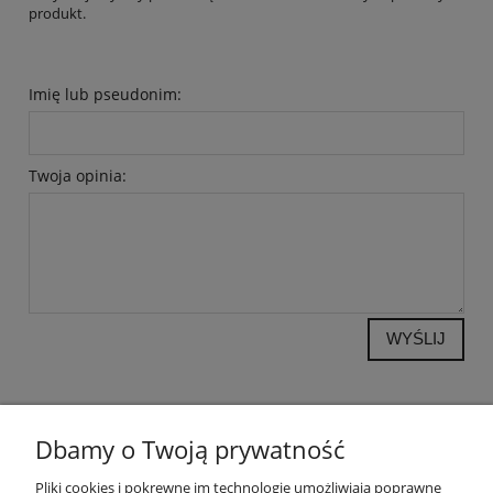
produkt.
Imię lub pseudonim:
Twoja opinia:
WYŚLIJ
POMOC
Dbamy o Twoją prywatność
Pliki cookies i pokrewne im technologie umożliwiają poprawne
OPINIE KLIENTÓW