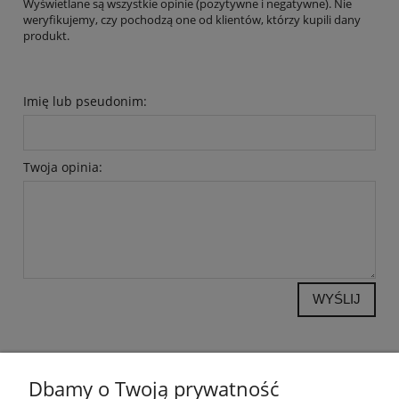
Wyświetlane są wszystkie opinie (pozytywne i negatywne). Nie
weryfikujemy, czy pochodzą one od klientów, którzy kupili dany
produkt.
Imię lub pseudonim:
Twoja opinia:
WYŚLIJ
POMOC
Dbamy o Twoją prywatność