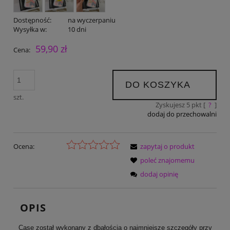
Dostępność:
na wyczerpaniu
Wysyłka w:
10 dni
59,90 zł
Cena:
DO KOSZYKA
szt.
Zyskujesz
5
pkt [
?
]
dodaj do przechowalni
Ocena:
zapytaj o produkt
poleć znajomemu
dodaj opinię
OPIS
Case został wykonany z dbałością o najmniejsze szczegóły przy