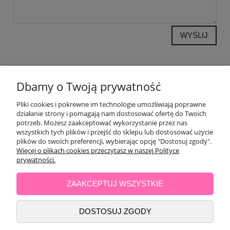
WYŚLIJ
POMOC
Dbamy o Twoją prywatność
Pliki cookies i pokrewne im technologie umożliwiają poprawne
OPINIE KLIENTÓW
działanie strony i pomagają nam dostosować ofertę do Twoich
potrzeb. Możesz zaakceptować wykorzystanie przez nas
wszystkich tych plików i przejść do sklepu lub dostosować użycie
MOJE KONTO
plików do swoich preferencji, wybierając opcję "Dostosuj zgody".
Więcej o plikach cookies przeczytasz w naszej Polityce
PŁATNOŚCI I DOSTAWA
prywatności.
ZAAKCEPTUJ WSZYSTKIE
INFORMACJE
DOSTOSUJ ZGODY
O NAS