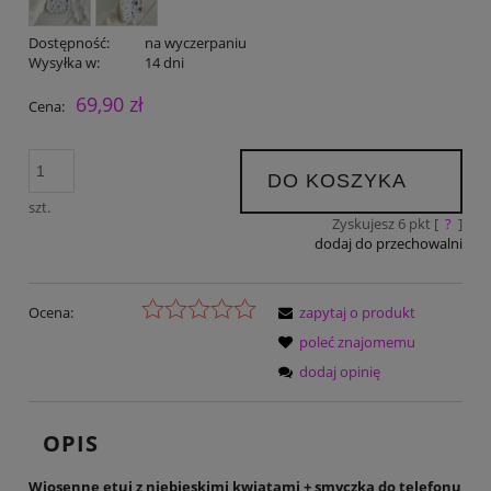
Dostępność:
na wyczerpaniu
Wysyłka w:
14 dni
69,90 zł
Cena:
DO KOSZYKA
szt.
Zyskujesz
6
pkt [
?
]
dodaj do przechowalni
Ocena:
zapytaj o produkt
poleć znajomemu
dodaj opinię
OPIS
Wiosenne etui z niebieskimi kwiatami + smyczka do telefonu