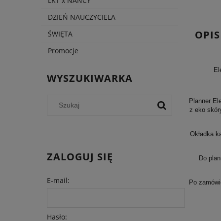
LKT x NANCY
DZIEŃ NAUCZYCIELA
OPIS
ŚWIĘTA
Promocje
El
WYSZUKIWARKA
Planner El
z eko skór
Okładka ka
ZALOGUJ SIĘ
Do plan
E-mail:
Po zamówie
Hasło: