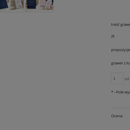
treść graw
zł:
propozycj
grawer z l
szt
*
- Pole w
Ocena: