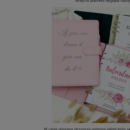
Wnętrze plannera wygląda nastę
W cenie plannera otrzymują państwa wkład który pr