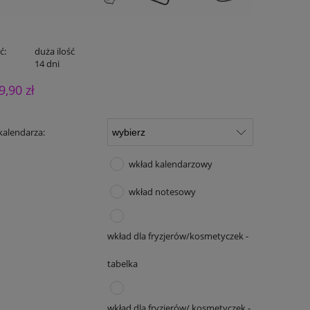
ć:
duża ilość
:
14 dni
9,90 zł
kalendarza:
wkład kalendarzowy
wkład notesowy
wkład dla fryzjerów/kosmetyczek -
tabelka
wkład dla fryzjerów/ kosmetyczek -