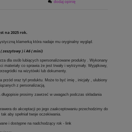
dodaj opinię
st na 2025 rok.
ystyczną klamerką która nadaje mu oryginalny wygląd.
zeszytowy ) i A6 ( mini)
rza dla osób lubiących spersonalizowane produkty . Wykonany
i materiały co sprawia że jest trwały i wytrzymały. Wyjątkowy,
 przegródki na wizytówki lub dokumenty.
ód oraz tył produktu. Może to być imię , inicjały , ulubiony
wiązanych z personalizacją.
a długopisie prosimy zawrzeć w uwagach podczas składania
grawera do akceptacji po jego zaakceptowaniu przechodzimy do
o tak aby spełniał twoje oczekiwania.
wane i dostępne na nadchodzący rok -
link