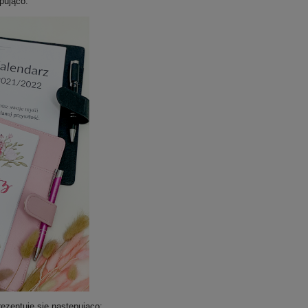
pująco:
ezentuje się następująco: