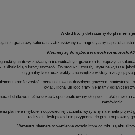
Wkład który dołączamy do plannera je
egancki granatowy kalendarz zatrzaskiwany na magnetyczny nap z charakter
Plannery są do wyboru w dwóch rozmiarach: A5 ( 
egancki granatowy z własnym indywidualnym grawerem to propozycja kalenda
y z dbałością o każdy szczegół. Do produkcji zostały użyte najwyższej jakośc
oryginalny kolor oraz praktyczne wnętrze w którym znajdują się
lendarza może zostać spersonalizowana dowolnym grawerem naniesionym na prz
cytat , ikona lub logo firmy nie mamy ograniczeń z
nera dodatkowo można dokupić spersonalizowany długopis - treść grawera n
zamówienia.
niu plannera i wyborem odpowiedniej czcionki, wysyłamy na emaila projekt 
realizacji. Jeśli projekt nie przypadnie do gustu poprawimy g
Wewnątrz plannera to wymienne wkłady które co roku są aktualizo