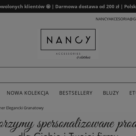
wolonych klientów 🤩 | Darmowa dostawa od 200 zł | Polsk
NANCYAKCESORIA@G
NOWA KOLEKCJA
BESTSELLERY
BLUZY
ET
ner Elegancki Granatowy
ALENDARZE
DLA FIRM
BOXY PREZENTOWE
K