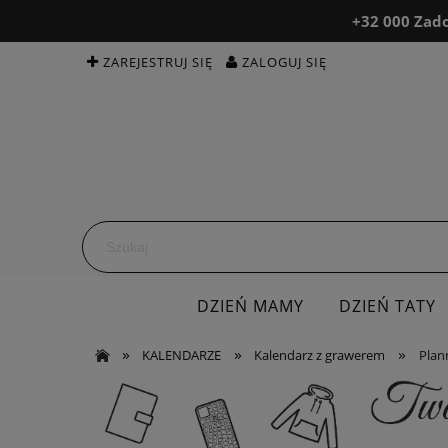
+32 000 Zado
ZAREJESTRUJ SIĘ
ZALOGUJ SIĘ
DZIEŃ MAMY
DZIEŃ TATY
»
»
»
KALENDARZE
BEAUTY & MED
Kalendarz z grawerem
OPINIE
Plan
K