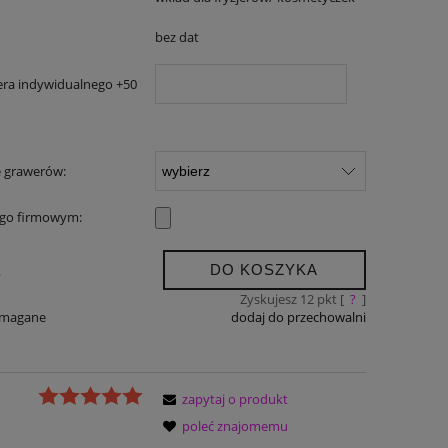
bez dat
era indywidualnego +50
e grawerów:
ogo firmowym:
DO KOSZYKA
.
Zyskujesz
12
pkt [
?
]
ymagane
dodaj do przechowalni
zapytaj o produkt
poleć znajomemu