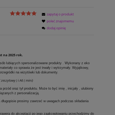
zapytaj o produkt
poleć znajomemu
dodaj opinię
t na 2025 rok.
osób lubiących spersonalizowane produkty . Wykonany z eko
ateriały co sprawia że jest trwały i wytrzymały. Wyjątkowy,
 przegródki na wizytówki lub dokumenty.
eszytowy ) i A6 ( mini)
ód oraz tył produktu. Może to być imię , inicjały , ulubiony
wiązanych z personalizacją.
a długopisie prosimy zawrzeć w uwagach podczas składania
grawera do akceptacji po jego zaakceptowaniu przechodzimy do