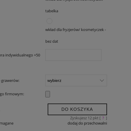
tabelka
wkład dla fryzjerów/ kosmetyczek -
bez dat
era indywidualnego +50
e grawerów:
ogo firmowym:
DO KOSZYKA
.
Zyskujesz
12
pkt [
?
]
ymagane
dodaj do przechowalni