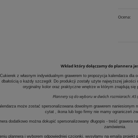
Ocena:
Wkład który dołączamy do plannera jes
 Cukierek z własnym indywidualnym grawerem to propozycja kalendarza dla 
 dbałością o każdy szczegół. Do produkcji zostały użyte najwyższej jakości m
oryginalny kolor oraz praktyczne wnętrze w którym znajdują się
Plannery są do wyboru w dwóch rozmiarach: A5 ( z
lendarza może zostać spersonalizowana dowolnym grawerem naniesionym na prz
cytat , ikona lub logo firmy nie mamy ograniczeń z
nera dodatkowo można dokupić spersonalizowany długopis - treść grawera n
zamówienia.
niu plannera i wyborem odpowiedniej czcionki, wysyłamy na emaila projekt 