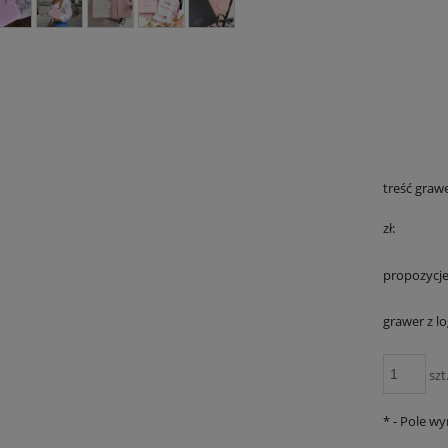
treść graw
zł:
propozycj
grawer z l
szt
*
- Pole w