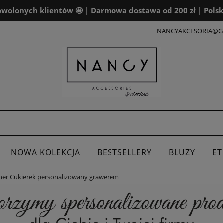
wolonych klientów 🤩 | Darmowa dostawa od 200 zł | Polsk
NANCYAKCESORIA@G
NOWA KOLEKCJA
BESTSELLERY
BLUZY
ET
ner Cukierek personalizowany grawerem
ALENDARZE
DLA FIRM
BOXY PREZENTOWE
K