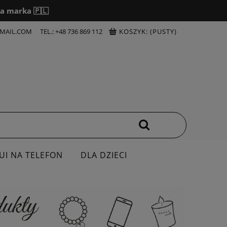
a marka 🇵🇱
MAIL.COM
TEL.: +48 736 869 112
KOSZYK:
(PUSTY)
UI NA TELEFON
DLA DZIECI
OSZULKI
DZIEŃ NAUCZYCIELA