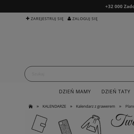
+32 000 Zado
ZAREJESTRUJ SIĘ
ZALOGUJ SIĘ
DZIEŃ MAMY
DZIEŃ TATY
»
»
»
KALENDARZE
BEAUTY & MED
Kalendarz z grawerem
OPINIE
Plan
K