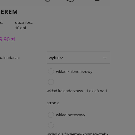
WEREM
ć:
duża ilość
:
10 dni
9,90 zł
kalendarza:
wkład kalendarzowy
wkład kalendarzowy - 1 dzień na 1
stronie
wkład notesowy
wkład dla fryzjerów/kosmetyczek -