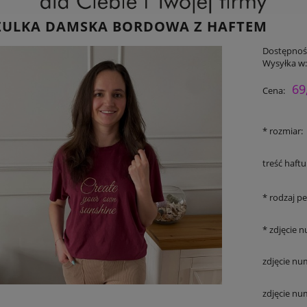
ZULKA DAMSKA BORDOWA Z HAFTEM
Dostępnoś
Wysyłka w
69
Cena:
*
rozmiar:
treść haftu
*
rodzaj per
*
zdjęcie n
zdjęcie nu
zdjęcie nu