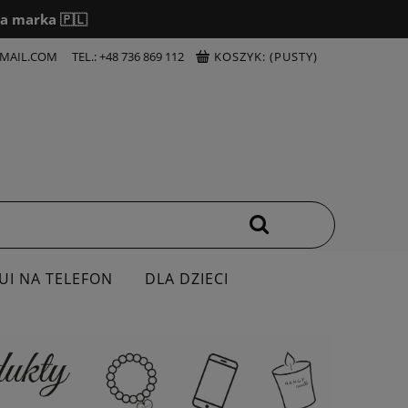
a marka 🇵🇱
MAIL.COM
TEL.: +48 736 869 112
KOSZYK:
(PUSTY)
UI NA TELEFON
DLA DZIECI
OSZULKI
DZIEŃ NAUCZYCIELA