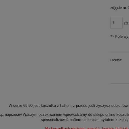
zdjęcie nr 4
szt
*
- Pole w
Ocena:
W cenie 69.90 jest koszulka z haftem z przodu jeśli życzysz sobie rów
c naprzeciw Waszym oczekiwaniom wprowadzamy do sklepu online koszulki 
spersonalizować haftem: imieniem, cytatem z ikoną 
Na koszulkach możemy nanieść dowolny haft jaki