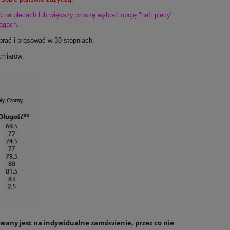
ć na plecach lub większy proszę wybrać opcję "haft plecy"
agach.
prać i prasować w 30 stopniach.
zmiarów:
any jest na indywidualne zamówienie, przez co nie