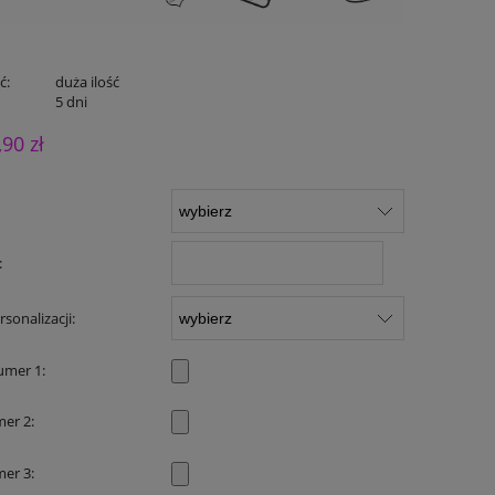
ć:
duża ilość
:
5 dni
,90 zł
:
sonalizacji:
umer 1:
mer 2:
mer 3: