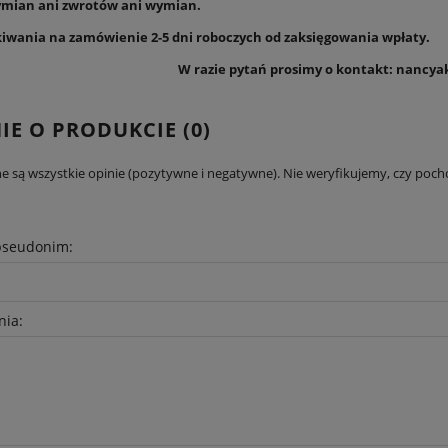
mian ani zwrotów ani wymian.
kiwania na zamówienie 2-5 dni roboczych od zaksięgowania wpłaty.
W razie pytań prosimy o kontakt: nancy
IE O PRODUKCIE (0)
e są wszystkie opinie (pozytywne i negatywne). Nie weryfikujemy, czy pocho
pseudonim:
nia: