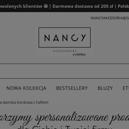
wolonych klientów 🤩 | Darmowa dostawa od 200 zł | Polsk
NANCYAKCESORIA@G
NOWA KOLEKCJA
BESTSELLERY
BLUZY
ET
a damska bordowa z haftem
ALENDARZE
DLA FIRM
BOXY PREZENTOWE
K