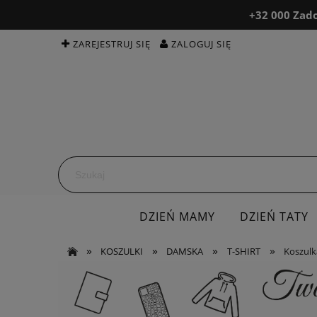
+32 000 Zado
ZAREJESTRUJ SIĘ
ZALOGUJ SIĘ
DZIEŃ MAMY
DZIEŃ TATY
»
»
»
»
KOSZULKI
BEAUTY & MED
DAMSKA
T-SHIRT
OPINIE
Koszulk
K