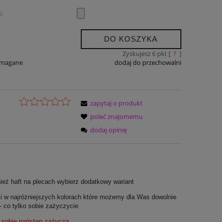
:
DO KOSZYKA
.
Zyskujesz
6
pkt [
?
]
ymagane
dodaj do przechowalni
zapytaj o produkt
poleć znajomemu
dodaj opinię
nież haft na plecach wybierz dodatkowy wariant
w najróżniejszych kolorach które możemy dla Was dowolnie
- co tylko sobie zażyczycie
 sobie państwo zażyczą.