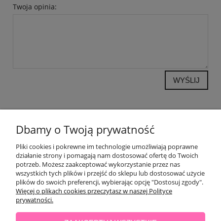
Twoja opinia:
WYŚLIJ
POMOC
Dbamy o Twoją prywatność
Pliki cookies i pokrewne im technologie umożliwiają poprawne
OPINIE KLIENTÓW
działanie strony i pomagają nam dostosować ofertę do Twoich
potrzeb. Możesz zaakceptować wykorzystanie przez nas
MOJE KONTO
wszystkich tych plików i przejść do sklepu lub dostosować użycie
plików do swoich preferencji, wybierając opcję "Dostosuj zgody".
Więcej o plikach cookies przeczytasz w naszej Polityce
PŁATNOŚCI I DOSTAWA
prywatności.