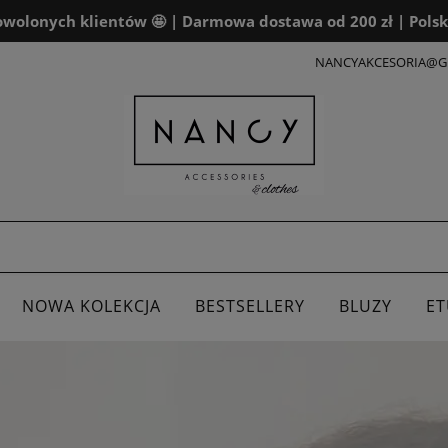
wolonych klientów 🤩 | Darmowa dostawa od 200 zł | Polsk
NANCYAKCESORIA@G
NOWA KOLEKCJA
BESTSELLERY
BLUZY
ET
ALENDARZE
DLA FIRM
BOXY PREZENTOWE
K