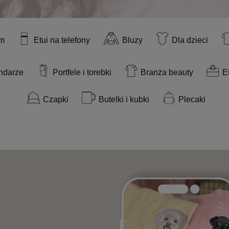
rm
Etui na telefony
Bluzy
Dla dzieci
endarze
Portfele i torebki
Branża beauty
E
Czapki
Butelki i kubki
Plecaki