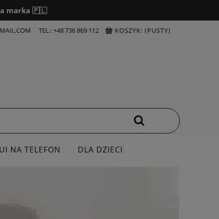
a marka 🇵🇱
MAIL.COM
TEL.: +48 736 869 112
KOSZYK:
(PUSTY)
UI NA TELEFON
DLA DZIECI
OSZULKI
DZIEŃ NAUCZYCIELA