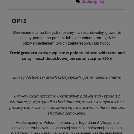
dodaj opinię
OPIS
Drewniane etui na których możemy nanieść dowolny grawer to
idealny pomysł na prezent lub akcesorium które będzie
odzwierciedleniem twoich zainteresowań lub hobby.
Treść graweru proszę wpisać w pole tekstowe widoczne pod
ceną - koszt dodatkowej personalizacji to +50 zł
Etui są dostępne w dwóch kolorystykach : jasne i ciemne drewno
Grawery są umieszczane w centralnym punkcie etui - zgodnie z
wizualizacją. W przypadku chęci dodania graweru w innym miejscu
prosimy o umieszczenie stosownej informacji w komentarzu podczas
składania zamówienia.
Produkujemy w Polsce i jesteśmy z tego dumni! Wszystkie
drewniane etui powstają w naszej siedzibie położonej niedaleko
Warszawy. Ciężko pracujemy nad powstaniem każdej drewnianej