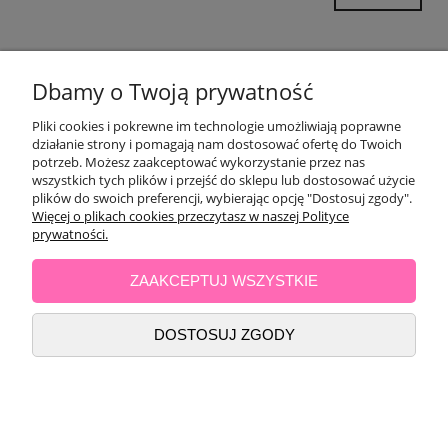
POMOC
Dbamy o Twoją prywatność
Pliki cookies i pokrewne im technologie umożliwiają poprawne
OPINIE KLIENTÓW
działanie strony i pomagają nam dostosować ofertę do Twoich
potrzeb. Możesz zaakceptować wykorzystanie przez nas
wszystkich tych plików i przejść do sklepu lub dostosować użycie
MOJE KONTO
plików do swoich preferencji, wybierając opcję "Dostosuj zgody".
Więcej o plikach cookies przeczytasz w naszej Polityce
PŁATNOŚCI I DOSTAWA
prywatności.
ZAAKCEPTUJ WSZYSTKIE
INFORMACJE
DOSTOSUJ ZGODY
O NAS
POKAŻ PEŁNĄ WERSJĘ STRONY
Sklep internetowy Shoper.pl