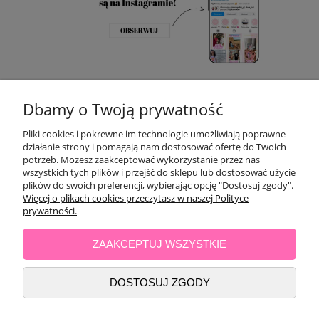
POMOC
Dbamy o Twoją prywatność
Pliki cookies i pokrewne im technologie umożliwiają poprawne
OPINIE KLIENTÓW
działanie strony i pomagają nam dostosować ofertę do Twoich
potrzeb. Możesz zaakceptować wykorzystanie przez nas
MOJE KONTO
wszystkich tych plików i przejść do sklepu lub dostosować użycie
plików do swoich preferencji, wybierając opcję "Dostosuj zgody".
Więcej o plikach cookies przeczytasz w naszej Polityce
PŁATNOŚCI I DOSTAWA
prywatności.
ZAAKCEPTUJ WSZYSTKIE
INFORMACJE
DOSTOSUJ ZGODY
O NAS