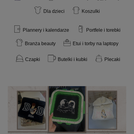
Dla dzieci
Koszulki
Plannery i kalendarze
Portfele i torebki
Branża beauty
Etui i torby na laptopy
Czapki
Butelki i kubki
Plecaki